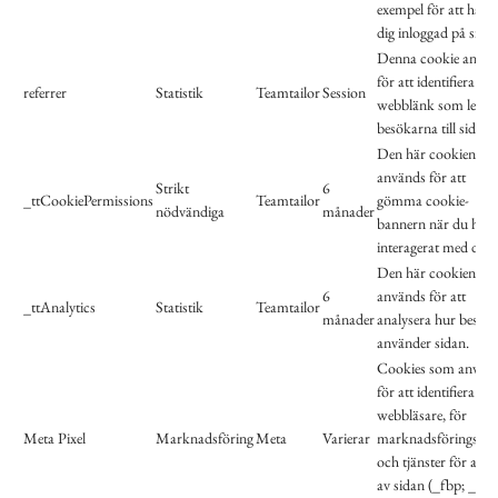
exempel för att hålla
dig inloggad på sidan
Denna cookie använ
för att identifiera vil
referrer
Statistik
Teamtailor
Session
webblänk som leder
besökarna till sidan.
Den här cookien
används för att
Strikt
6
_ttCookiePermissions
Teamtailor
gömma cookie-
nödvändiga
månader
bannern när du har
interagerat med den.
Den här cookien
6
används för att
_ttAnalytics
Statistik
Teamtailor
månader
analysera hur besök
använder sidan.
Cookies som använ
för att identifiera
webbläsare, för
Meta Pixel
Marknadsföring
Meta
Varierar
marknadsföringssyf
och tjänster för anal
av sidan (_fbp; _fbc