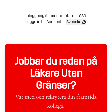
Inloggning för medarbetare
·
SSO
Logga in till Connect
·
Svenska
Byt språk
Jobbar du redan på
Läkare Utan
Gränser?
Var med och rekrytera din framtida
kollega.