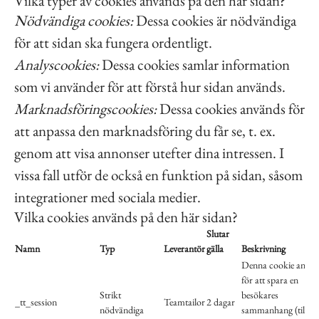
Vilka typer av cookies används på den här sidan?
Nödvändiga cookies:
Dessa cookies är nödvändiga
för att sidan ska fungera ordentligt.
Analyscookies:
Dessa cookies samlar information
som vi använder för att förstå hur sidan används.
Marknadsföringscookies:
Dessa cookies används för
att anpassa den marknadsföring du får se, t. ex.
genom att visa annonser utefter dina intressen. I
vissa fall utför de också en funktion på sidan, såsom
integrationer med sociala medier.
Vilka cookies används på den här sidan?
Slutar
Namn
Typ
Leverantör
gälla
Beskrivning
Denna cookie använ
för att spara en
Strikt
besökares
_tt_session
Teamtailor
2 dagar
nödvändiga
sammanhang (till